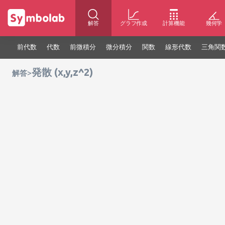
解答
グラフ作成
計算機能
幾何学
前代数
代数
前微積分
微分積分
関数
線形代数
三角関
発散 (x,y,z^2)
>
解答