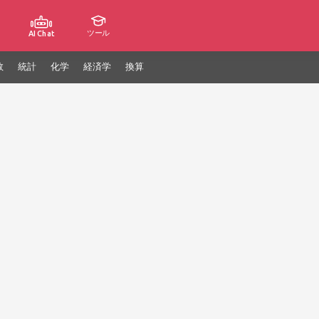
ツール
AI Chat
数
統計
化学
経済学
換算