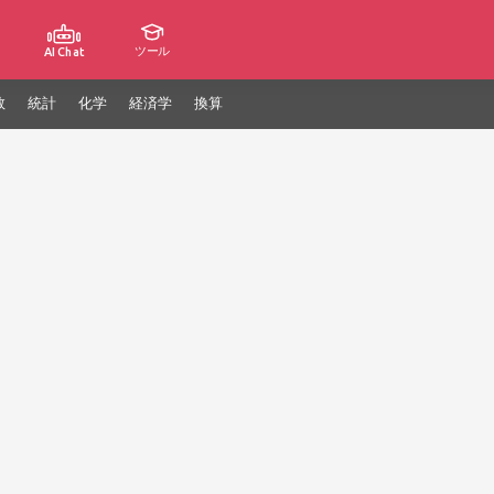
ツール
AI Chat
数
統計
化学
経済学
換算