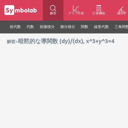
解答
グラフ作成
計算機能
幾何学
前代数
代数
前微積分
微分積分
関数
線形代数
三角関
暗黙的な導関数 (dy)/(dx), x^3+y^3=4
>
解答