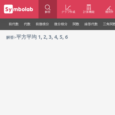
解答
グラフ作成
計算機能
幾何学
前代数
代数
前微積分
微分積分
関数
線形代数
三角関
平方平均 1, 2, 3, 4, 5, 6
>
解答