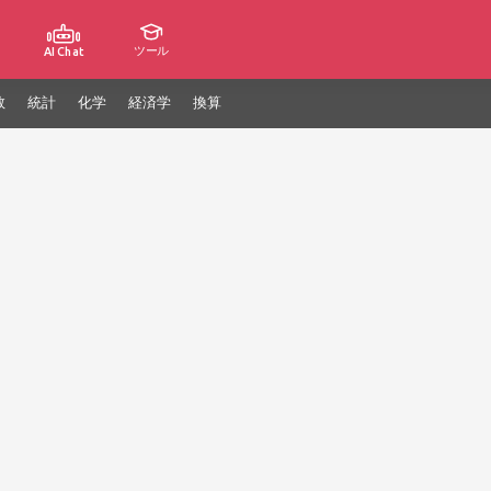
ツール
AI Chat
数
統計
化学
経済学
換算