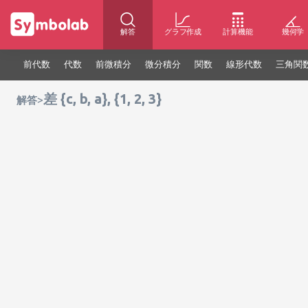
解答
グラフ作成
計算機能
幾何学
前代数
代数
前微積分
微分積分
関数
線形代数
三角関
差 {c, b, a}, {1, 2, 3}
>
解答