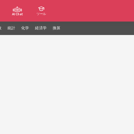
ツール
AI Chat
数
統計
化学
経済学
換算