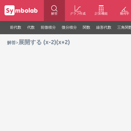
解答
グラフ作成
計算機能
幾何学
前代数
代数
前微積分
微分積分
関数
線形代数
三角関
展開する (x-2)(x+2)
>
解答