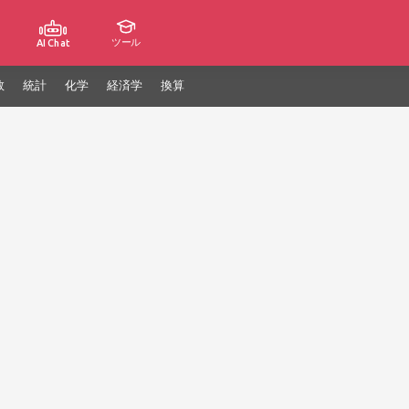
ツール
AI Chat
数
統計
化学
経済学
換算