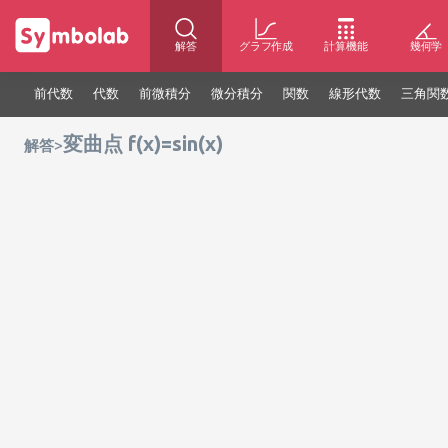
解答
グラフ作成
計算機能
幾何学
前代数
代数
前微積分
微分積分
関数
線形代数
三角関
変曲点 f(x)=sin(x)
>
解答