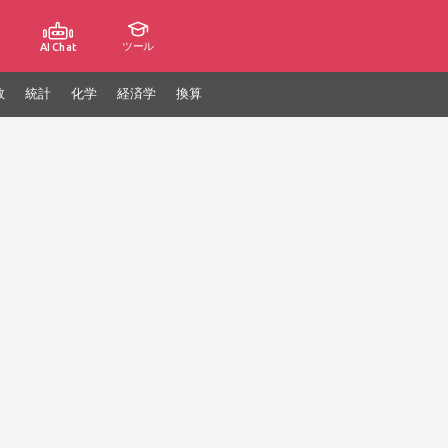
ツール
AI Chat
数
統計
化学
経済学
換算