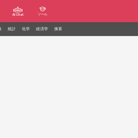
ツール
AI Chat
数
統計
化学
経済学
換算