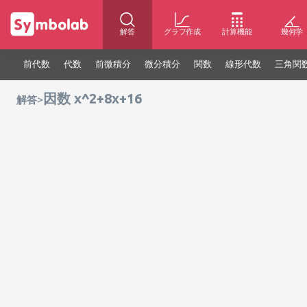
解答
グラフ作成
計算機能
幾何学
前代数
代数
前微積分
微分積分
関数
線形代数
三角関
因数 x^2+8x+16
>
解答