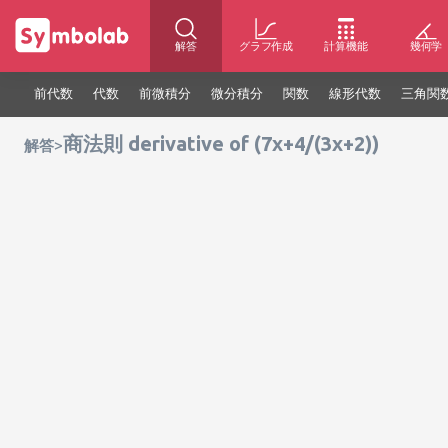
解答
グラフ作成
計算機能
幾何学
前代数
代数
前微積分
微分積分
関数
線形代数
三角関
商法則 derivative of (7x+4/(3x+2))
>
解答