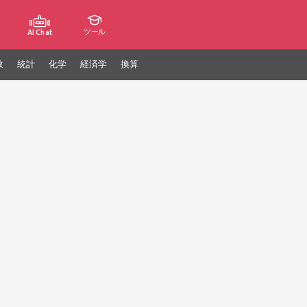
ツール
AI Chat
数
統計
化学
経済学
換算