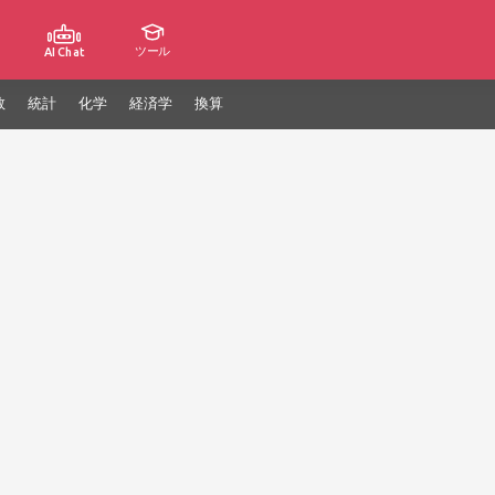
ツール
AI Chat
数
統計
化学
経済学
換算