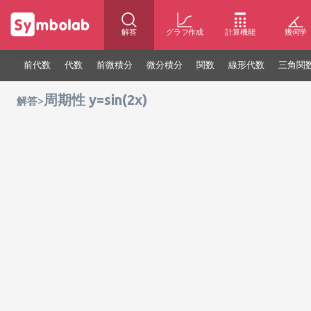
解答
グラフ作成
計算機能
幾何学
前代数
代数
前微積分
微分積分
関数
線形代数
三角関
周期性 y=sin(2x)
>
解答