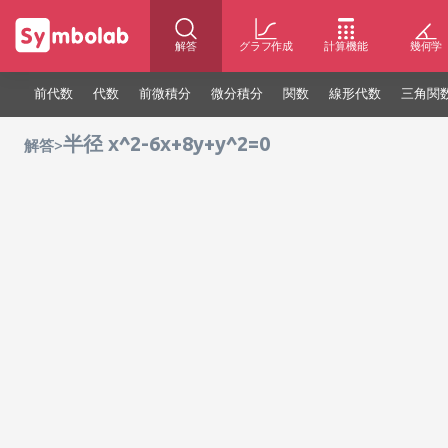
解答
グラフ作成
計算機能
幾何学
前代数
代数
前微積分
微分積分
関数
線形代数
三角関
半径 x^2-6x+8y+y^2=0
>
解答