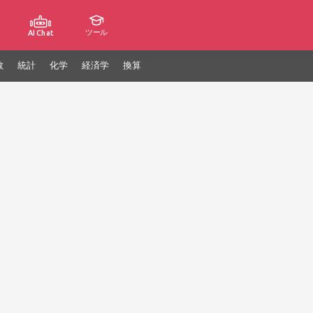
ツール
AI Chat
数
統計
化学
経済学
換算