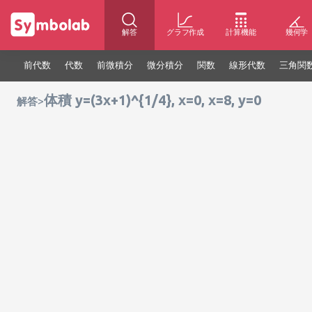
解答
グラフ作成
計算機能
幾何学
前代数
代数
前微積分
微分積分
関数
線形代数
三角関
体積 y=(3x+1)^{1/4}, x=0, x=8, y=0
>
解答