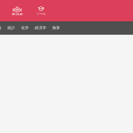
ツール
AI Chat
数
統計
化学
経済学
換算