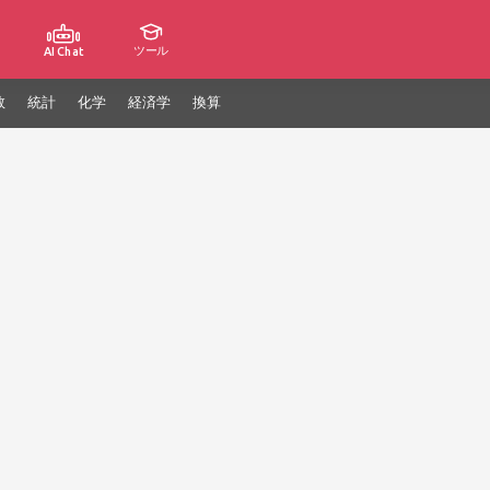
ツール
AI Chat
数
統計
化学
経済学
換算