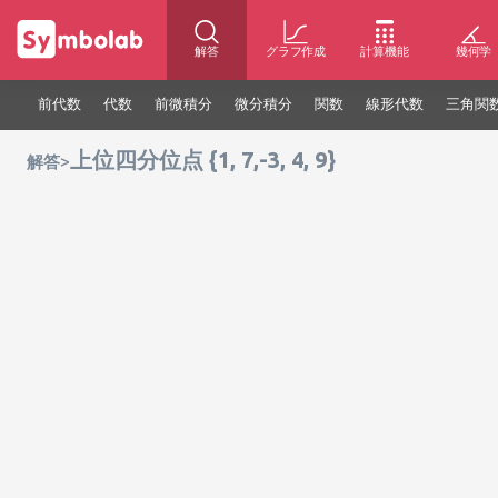
解答
グラフ作成
計算機能
幾何学
前代数
代数
前微積分
微分積分
関数
線形代数
三角関
上位四分位点 {1, 7,-3, 4, 9}
>
解答