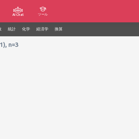
ツール
AI Chat
数
統計
化学
経済学
換算
1), n=3