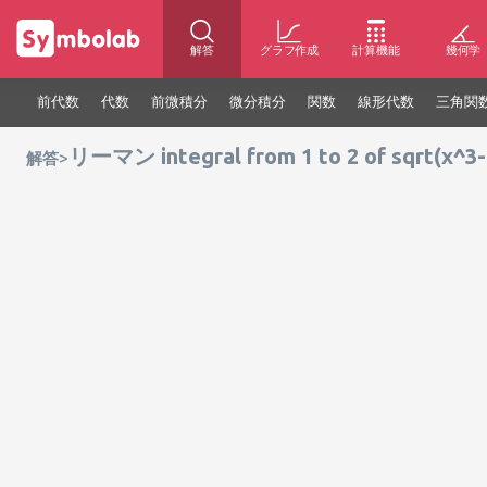
解答
グラフ作成
計算機能
幾何学
前代数
代数
前微積分
微分積分
関数
線形代数
三角関
リーマン integral from 1 to 2 of sqrt(x^3-
>
解答