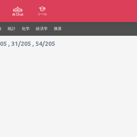
ツール
AI Chat
数
統計
化学
経済学
換算
 , 31/205 , 54/205