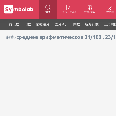
解答
グラフ作成
計算機能
幾何学
前代数
代数
前微積分
微分積分
関数
線形代数
三角関
среднее арифметическое 31/100 , 23/105
>
解答