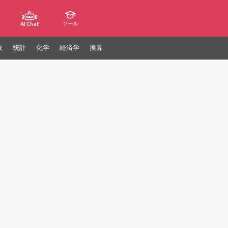
ツール
AI Chat
数
統計
化学
経済学
換算