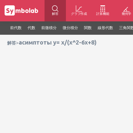
解答
グラフ作成
計算機能
幾何学
前代数
代数
前微積分
微分積分
関数
線形代数
三角関
асимптоты y= x/(x^2-6x+8)
>
解答