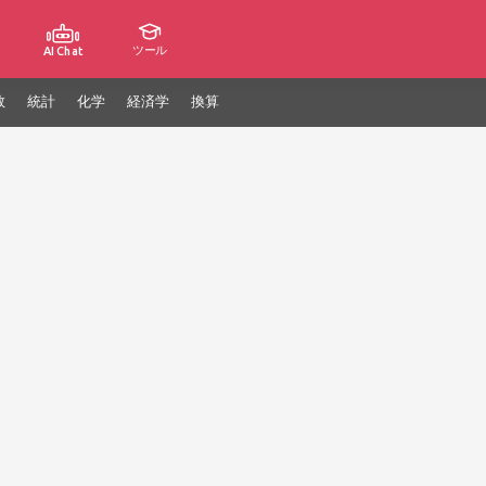
ツール
AI Chat
数
統計
化学
経済学
換算