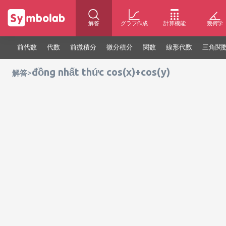
解答
グラフ作成
計算機能
幾何学
前代数
代数
前微積分
微分積分
関数
線形代数
三角関
đồng nhất thức cos(x)+cos(y)
>
解答