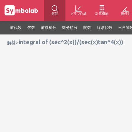
解答
グラフ作成
計算機能
幾何学
前代数
代数
前微積分
微分積分
関数
線形代数
三角関
integral of (sec^2(x))/(sec(x)tan^4(x))
>
解答