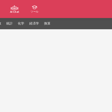
ツール
AI Chat
数
統計
化学
経済学
換算