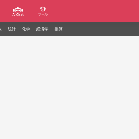
ツール
AI Chat
数
統計
化学
経済学
換算