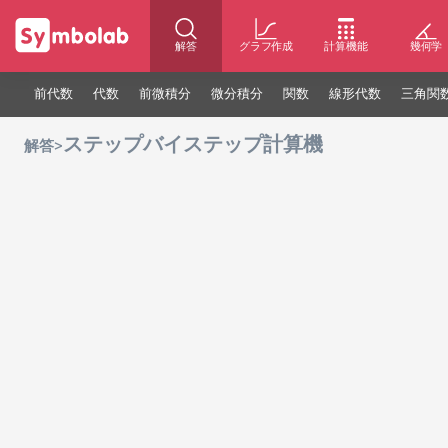
解答
グラフ作成
計算機能
幾何学
前代数
代数
前微積分
微分積分
関数
線形代数
三角関
ステップバイステップ計算機
>
解答