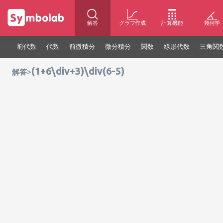
解答
グラフ作成
計算機能
幾何学
前代数
代数
前微積分
微分積分
関数
線形代数
三角関
(1+6\div+3)\div(6-5)
>
解答