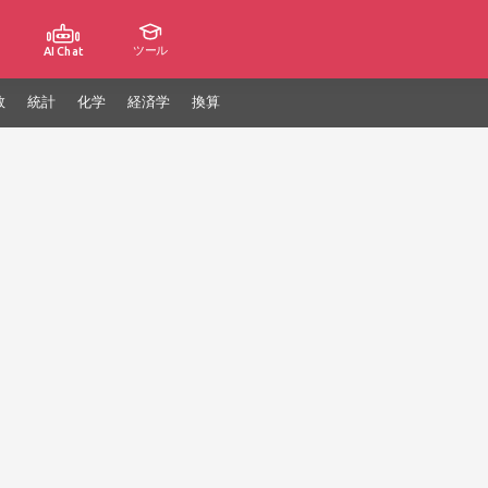
ツール
AI Chat
数
統計
化学
経済学
換算