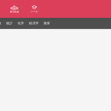
ツール
AI Chat
数
統計
化学
経済学
換算