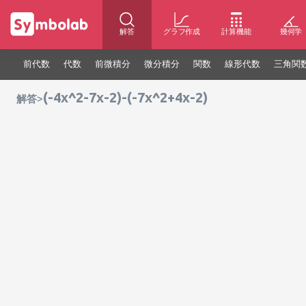
解答
グラフ作成
計算機能
幾何学
前代数
代数
前微積分
微分積分
関数
線形代数
三角関
(-4x^2-7x-2)-(-7x^2+4x-2)
>
解答