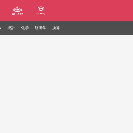
ツール
AI Chat
数
統計
化学
経済学
換算