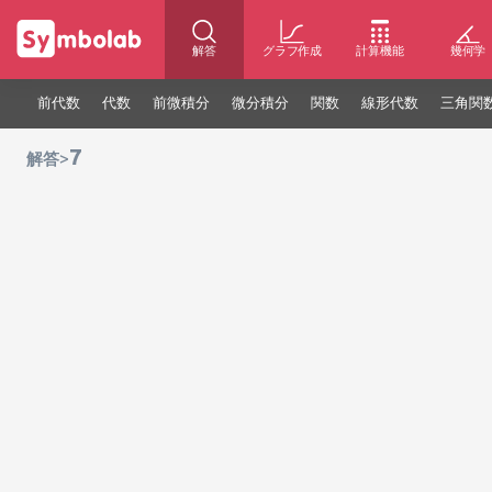
解答
グラフ作成
計算機能
幾何学
前代数
代数
前微積分
微分積分
関数
線形代数
三角関
7
>
解答